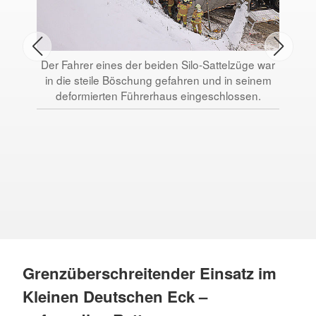
Der Fahrer eines der beiden Silo-Sattelzüge war
Die
in die steile Böschung gefahren und in seinem
deformierten Führerhaus eingeschlossen.
Schn
das
Tei
Tra
14
Grenzüberschreitender Einsatz im
Kleinen Deutschen Eck –