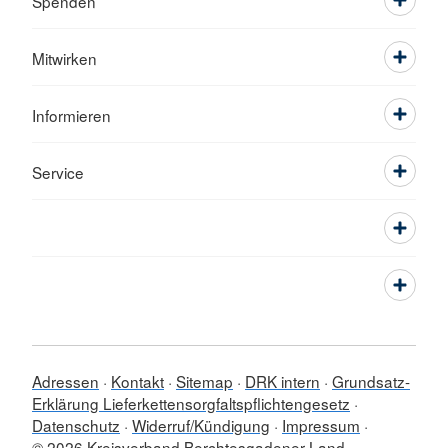
Spenden
Mitwirken
Informieren
Service
Adressen
Kontakt
Sitemap
DRK intern
Grundsatz-
Erklärung Lieferkettensorgfaltspflichtengesetz
Datenschutz
Widerruf/Kündigung
Impressum
© 2026 Kreisverband Berchtesgadener Land