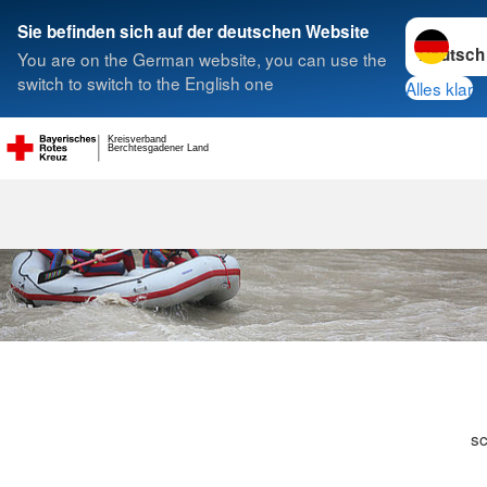
Sprache w
Sie befinden sich auf der deutschen Website
You are on the German website, you can use the
Suche
switch to switch to the English one
Alles klar
Kreisverband
Berchtesgadener Land
s