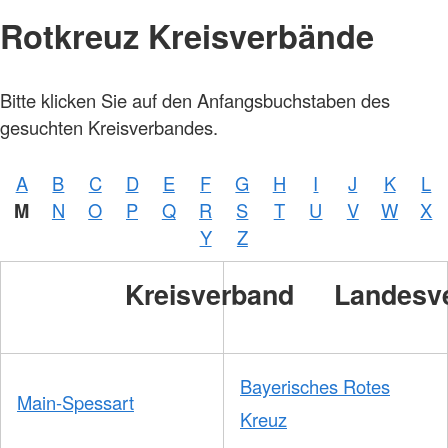
Rotkreuz Kreisverbände
Bitte klicken Sie auf den Anfangsbuchstaben des
gesuchten Kreisverbandes.
A
B
C
D
E
F
G
H
I
J
K
L
M
N
O
P
Q
R
S
T
U
V
W
X
Y
Z
Kreisverband
Landesv
Bayerisches Rotes
Main-Spessart
Kreuz