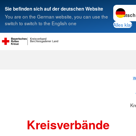
Sprache w
Sie befinden sich auf der deutschen Website
You are on the German website, you can use the
Suche
switch to switch to the English one
Alles klar
Kreisverband
Berchtesgadener Land
Kreisverbänd
w
Kr
Kreisverbände