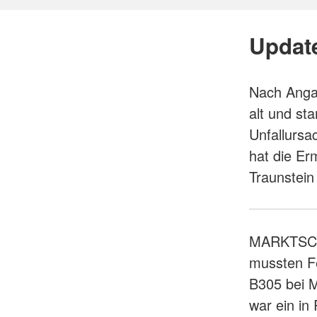
Update
Nach Angab
alt und s
Unfallursa
hat die Er
Traunstein
MARKTSCH
mussten Fe
B305 bei M
war ein in