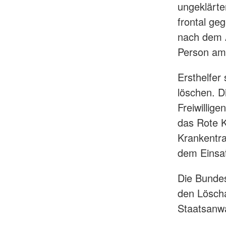
ungeklärt
frontal ge
nach dem A
Person am 
Ersthelfer
löschen. Di
Freiwillig
das Rote 
Krankentr
dem Einsat
Die Bundes
den Löscha
Staatsanwa