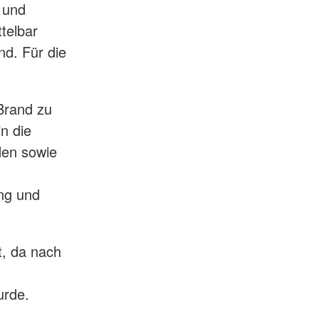
 und
telbar
nd. Für die
Brand zu
in die
den sowie
ng und
t, da nach
urde.