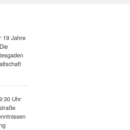
r 19 Jahre
Die
chtesgaden
ltschaft
:30 Uhr
straße
enntnissen
ang