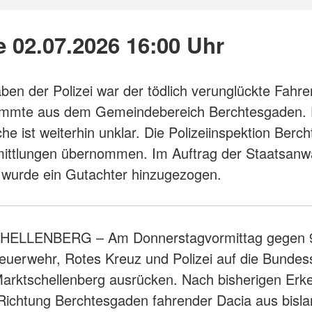
 02.07.2026 16:00 Uhr
en der Polizei war der tödlich verunglückte Fahre
tammte aus dem Gemeindebereich Berchtesgaden. 
che ist weiterhin unklar. Die Polizeiinspektion Ber
mittlungen übernommen. Im Auftrag der Staatsanwa
 wurde ein Gutachter hinzugezogen.
ELLENBERG – Am Donnerstagvormittag gegen 9
uerwehr, Rotes Kreuz und Polizei auf die Bundes
arktschellenberg ausrücken. Nach bisherigen Erk
 Richtung Berchtesgaden fahrender Dacia aus bisl