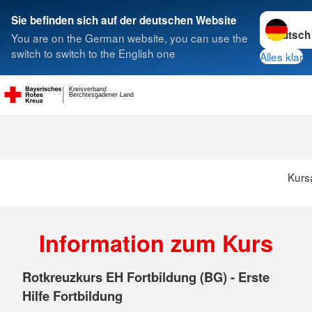
Sprache w
Sie befinden sich auf der deutschen Website
You are on the German website, you can use the
Suche
switch to switch to the English one
Alles klar
Kreisverband
Berchtesgadener Land
Kurs
Information zum Kurs
Rotkreuzkurs EH Fortbildung (BG) - Erste
Hilfe Fortbildung