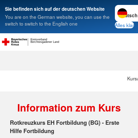
Sprache w
Sie befinden sich auf der deutschen Website
You are on the German website, you can use the
Suche
switch to switch to the English one
Alles klar
Kreisverband
Berchtesgadener Land
Kurs
Information zum Kurs
Rotkreuzkurs EH Fortbildung (BG) - Erste
Hilfe Fortbildung