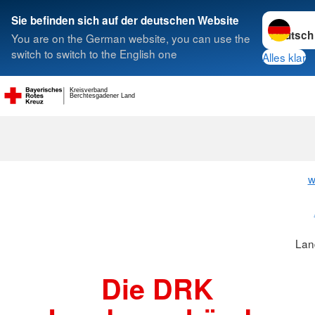
Sprache w
Sie befinden sich auf der deutschen Website
You are on the German website, you can use the
Suche
switch to switch to the English one
Alles klar
Kreisverband
Berchtesgadener Land
Landesverbä
w
Lan
Die DRK