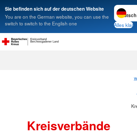
Sprache w
Sie befinden sich auf der deutschen Website
You are on the German website, you can use the
Suche
switch to switch to the English one
Alles klar
Kreisverband
Berchtesgadener Land
Kreisverbänd
w
Kr
Kreisverbände