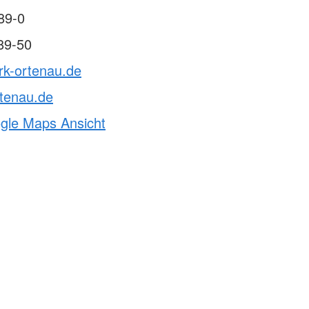
89-0
89-50
rk-ortenau.de
tenau.de
ogle Maps Ansicht