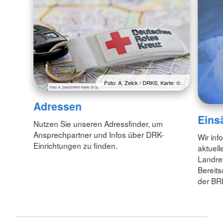
Foto: A. Zelck / DRKS, Karte: ©…
Adressen
Eins
Nutzen Sie unseren Adressfinder, um
Ansprechpartner und Infos über DRK-
Wir inf
Einrichtungen zu finden.
aktuell
Landre
Bereit
der BR