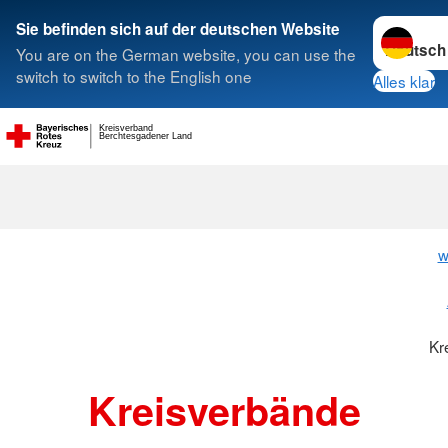
Sprache w
Sie befinden sich auf der deutschen Website
You are on the German website, you can use the
Suche
switch to switch to the English one
Alles klar
Kreisverband
Berchtesgadener Land
Kreisverbänd
w
Kr
Kreisverbände