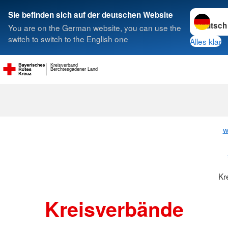
Sprache w
Sie befinden sich auf der deutschen Website
You are on the German website, you can use the
Suche
switch to switch to the English one
Alles klar
Kreisverband
Berchtesgadener Land
Kreisverbänd
w
Kr
Kreisverbände