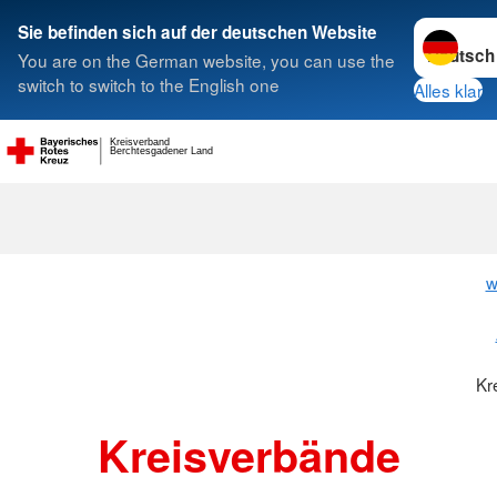
Sprache w
Sie befinden sich auf der deutschen Website
You are on the German website, you can use the
Suche
switch to switch to the English one
Alles klar
Kreisverband
Berchtesgadener Land
Kreisverbänd
w
Kr
Kreisverbände