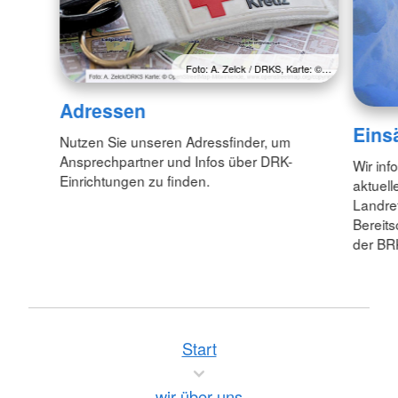
Foto: A. Zelck / DRKS, Karte: ©…
Adressen
Eins
Nutzen Sie unseren Adressfinder, um
Ansprechpartner und Infos über DRK-
Wir inf
Einrichtungen zu finden.
aktuell
Landre
Bereit
der BR
Start
wir über uns