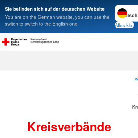
Sprache w
Sie befinden sich auf der deutschen Website
You are on the German website, you can use the
Suche
switch to switch to the English one
Alles klar
Kreisverband
Berchtesgadener Land
Kreisverbänd
w
Kr
Kreisverbände