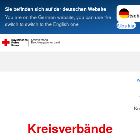
Sprache w
Sie befinden sich auf der deutschen Website
You are on the German website, you can use the
Suche
switch to switch to the English one
Alles klar
Kreisverband
Berchtesgadener Land
Kreisverbänd
w
Kr
Kreisverbände