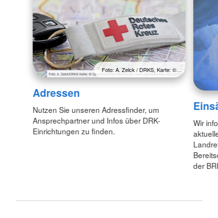
Foto: A. Zelck / DRKS, Karte: ©…
Adressen
Eins
Nutzen Sie unseren Adressfinder, um
Ansprechpartner und Infos über DRK-
Wir inf
Einrichtungen zu finden.
aktuell
Landre
Bereit
der BR