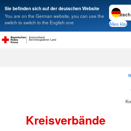
Sprache w
Sie befinden sich auf der deutschen Website
You are on the German website, you can use the
Suche
switch to switch to the English one
Alles klar
Kreisverband
Berchtesgadener Land
Kreisverbänd
w
Kr
Kreisverbände