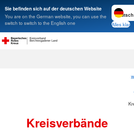
Sprache w
Sie befinden sich auf der deutschen Website
You are on the German website, you can use the
Suche
switch to switch to the English one
Alles klar
Kreisverband
Berchtesgadener Land
Kreisverbänd
w
Kr
Kreisverbände