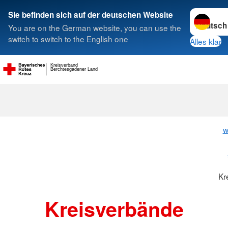
Sprache w
Sie befinden sich auf der deutschen Website
You are on the German website, you can use the
Suche
switch to switch to the English one
Alles klar
Kreisverband
Berchtesgadener Land
Kreisverbänd
w
Kr
Kreisverbände