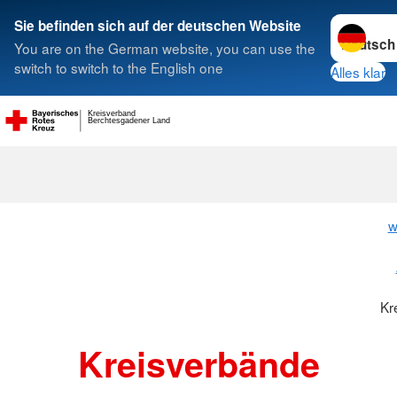
Sprache w
Sie befinden sich auf der deutschen Website
You are on the German website, you can use the
Suche
switch to switch to the English one
Alles klar
Kreisverband
Berchtesgadener Land
Kreisverbänd
w
Kr
Kreisverbände